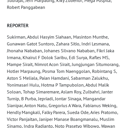
Sudrajat; Jefri Marpaung, Kiky Zubehor; Mega Puspita;
Robert Panggabean
WN
JAMBI
REPORTER
WN
SULTRA
Sukirman, Abdul Hasyim Siahaan, Masinton Munthe,
Gunawan Gatot Suntoro, Zahara Sitio, Indri Lesmana,
WN
Jhonaha Nababan, Johanes Silvano Nababan, Fikri Jaka
NTB
Irmana, Khairul F Dolok Saribu, Edi Surya, Rafles MS,
Mampe Sirait, Nimrot Acon Sirait, Jungjungan Situmorang,
WN
Hotler Marpaung, Posma Tom Naenggolan, Robintang S,
SULTENG
Aston S Meliala, Paian Hamdani, Sabarman Zalukhu,
Yonimasari Hulu, Hotma P Tampubolon, Abdul Malik
Soloan, Tohap Simaremare, Aslam Roy, Zulbahri, Janter
WN
SULBAR
Turnip, B Purba, Jepriadi, Jontar Sinaga, Mangandar
Sianipar, Anton Natu, Gregorius A Wara, Fabianus Weking,
Hendly Mangkali, Falky Parera, Sueda Ode, Aries Pratomo,
WN
BABEL
Victor Panjaitan, Janiper Manase Boangmanalu, Muslim
Sinamo, Indra Radianto, Noto Prasetyo Wibowo, Wawan