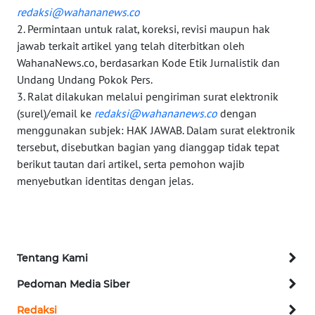
WN
redaksi@wahananews.co
MALUT
2. Permintaan untuk ralat, koreksi, revisi maupun hak
jawab terkait artikel yang telah diterbitkan oleh
WN
WahanaNews.co, berdasarkan Kode Etik Jurnalistik dan
DAIRI
Undang Undang Pokok Pers.
3. Ralat dilakukan melalui pengiriman surat elektronik
WN
(surel)/email ke
redaksi@wahananews.co
dengan
DANAU
menggunakan subjek: HAK JAWAB. Dalam surat elektronik
TOBA
tersebut, disebutkan bagian yang dianggap tidak tepat
berikut tautan dari artikel, serta pemohon wajib
WN
menyebutkan identitas dengan jelas.
NIAS
WN
LANGKAT
Tentang Kami
WN
Pedoman Media Siber
TAPANULI
Redaksi
SELATAN