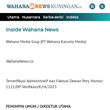
Utama
Nusantara
Serba-serbi
Indeks
WAHANA
Tutup
Inside Wahana News
TV
Wahana Media Grup (PT Wahana Karunia Media)
UTAMA
NUSANTARA
WahanaNews.co
SERBA-
SERBI
Terverifikasi Administratif dan Faktual Dewan Pers, Nomor:
1121/DP-Verifikasi/K/IX/2023
Informasi
INDEKS
PEMIMPIN UMUM / DIREKTUR UTAMA
BERITA