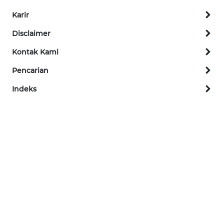
Karir
WN
Disclaimer
TANJUNG
LESUNG
Kontak Kami
Pencarian
WN
KARO
Indeks
WN
SIMALUNGUN
WN
LABUHANBATU
WN
TAPANULI
TENGAH