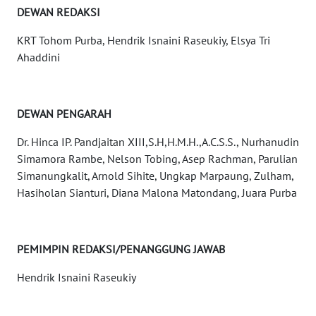
DEWAN REDAKSI
DISCLAIMER
KRT Tohom Purba, Hendrik Isnaini Raseukiy, Elsya Tri
Wahana
Ahaddini
News
Regional
WN
DEWAN PENGARAH
SUMUT
Dr. Hinca IP. Pandjaitan XIII,S.H,H.M.H.,A.C.S.S., Nurhanudin
Simamora Rambe, Nelson Tobing, Asep Rachman, Parulian
WN
Simanungkalit, Arnold Sihite, Ungkap Marpaung, Zulham,
JAKARTA
Hasiholan Sianturi, Diana Malona Matondang, Juara Purba
WN
JABAR
PEMIMPIN REDAKSI/PENANGGUNG JAWAB
WN
Hendrik Isnaini Raseukiy
BANTEN