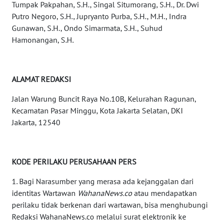
Tumpak Pakpahan, S.H., Singal Situmorang, S.H., Dr. Dwi
WN
Putro Negoro, S.H., Jupryanto Purba, S.H., M.H., Indra
KALSEL
Gunawan, S.H., Ondo Simarmata, S.H., Suhud
Hamonangan, S.H.
WN
KALTIM
ALAMAT REDAKSI
WN
SULSEL
Jalan Warung Buncit Raya No.10B, Kelurahan Ragunan,
Kecamatan Pasar Minggu, Kota Jakarta Selatan, DKI
WN
Jakarta, 12540
GORONTALO
WN
KODE PERILAKU PERUSAHAAN PERS
SULUT
1. Bagi Narasumber yang merasa ada kejanggalan dari
WN
identitas Wartawan
WahanaNews.co
atau mendapatkan
MALUKU
perilaku tidak berkenan dari wartawan, bisa menghubungi
Redaksi WahanaNews.co melalui surat elektronik ke