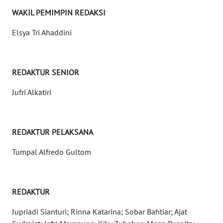
WN
WAKIL PEMIMPIN REDAKSI
NTT
Elsya Tri Ahaddini
WN
KEPRI
REDAKTUR SENIOR
WN
PAPUA
Jufri Alkatiri
WN
PAPUA
REDAKTUR PELAKSANA
BARAT
Tumpal Alfredo Gultom
WN
RIAU
REDAKTUR
WN
SERAMBI
Jupriadi Sianturi; Rinna Katarina; Sobar Bahtiar; Ajat