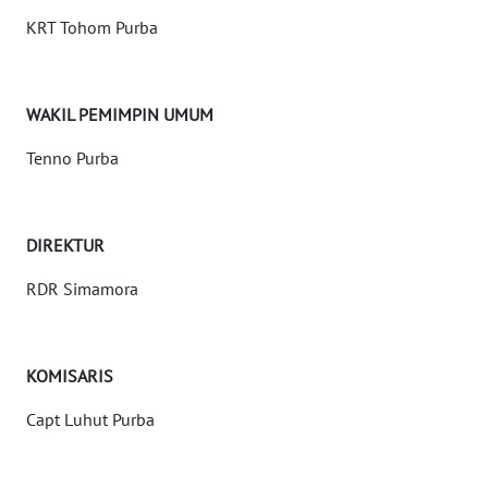
KRT Tohom Purba
KONTAK
KAMI
WAKIL PEMIMPIN UMUM
INFO
IKLAN
Tenno Purba
TENTANG
KAMI
DIREKTUR
RDR Simamora
PEDOMAN
MEDIA
SIBER
KOMISARIS
REDAKSI
Capt Luhut Purba
KARIR