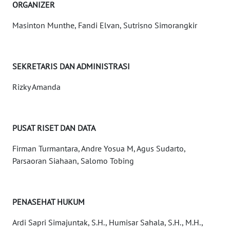
ORGANIZER
WN
JOGJA
Masinton Munthe, Fandi Elvan, Sutrisno Simorangkir
WN
JATIM
SEKRETARIS DAN ADMINISTRASI
WN
Rizky Amanda
BALI
WN
PUSAT RISET DAN DATA
KALBAR
Firman Turmantara, Andre Yosua M, Agus Sudarto,
Parsaoran Siahaan, Salomo Tobing
WN
KALTENG
WN
PENASEHAT HUKUM
KALTARA
Ardi Sapri Simajuntak, S.H., Humisar Sahala, S.H., M.H.,