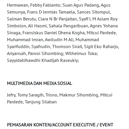
Hermawan, Febby Fabianto; Suan Agus Padang, Agus
WN
Semunya, Frans D Jermias Tamaela, Sances Sitompul,
SUMBAR
Salman Berutu, Clara N Br Panjaitan, Syafi'i, M Aslam Roy
Simbolon, Ali Hasmi, Sahala Pangaribuan, Agnes Yohana
WN
Sinaga, Fransiskus Daniel Dhena Kogha, Mitcui Pardede,
SUMSEL
Muhammad Imran, Awiludin M Ali, Muhammad
Syarifuddin, Syafrudin, Thomson Sirait, Sigit Eko Raharjo,
WN
Ariyansah, Panroi Sihombing; Wilhelmus Toka;
BENGKULU
Sayyidatiihawdhi Khadijah Raseukiy;
WN
LAMPUNG
MULTIMEDIA DAN MEDIA SOSIAL
WN
Jefry, Tomy Saragih, Trisno, Makmur Sihombing, Mitcui
JATENG
Pardede, Tanjung Silaban
WN
NUSANTARA
PEMASARAN KONTEN/ACCOUNT EXECUTIVE / EVENT