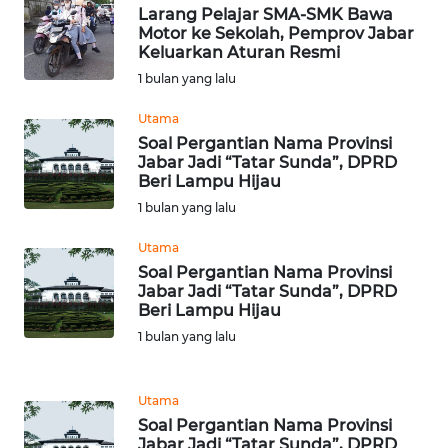
Larang Pelajar SMA-SMK Bawa
Motor ke Sekolah, Pemprov Jabar
WN
Keluarkan Aturan Resmi
TANJUNG
1 bulan yang lalu
LESUNG
Utama
WN
Soal Pergantian Nama Provinsi
Jabar Jadi “Tatar Sunda”, DPRD
KARO
Beri Lampu Hijau
1 bulan yang lalu
WN
SIMALUNGUN
Utama
Soal Pergantian Nama Provinsi
WN
Jabar Jadi “Tatar Sunda”, DPRD
Beri Lampu Hijau
LABUHANBATU
1 bulan yang lalu
WN
TAPANULI
Utama
TENGAH
Soal Pergantian Nama Provinsi
Jabar Jadi “Tatar Sunda”, DPRD