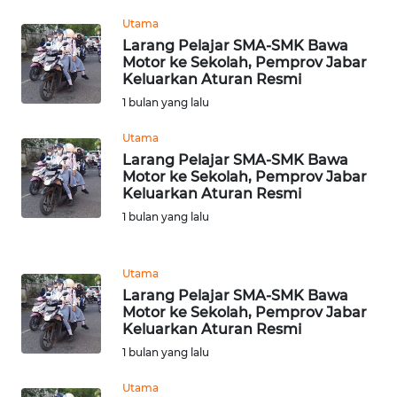
WN
Utama
MALUT
Larang Pelajar SMA-SMK Bawa
Motor ke Sekolah, Pemprov Jabar
WN
Keluarkan Aturan Resmi
DAIRI
1 bulan yang lalu
WN
Utama
DANAU
Larang Pelajar SMA-SMK Bawa
TOBA
Motor ke Sekolah, Pemprov Jabar
Keluarkan Aturan Resmi
1 bulan yang lalu
WN
NIAS
Utama
WN
Larang Pelajar SMA-SMK Bawa
LANGKAT
Motor ke Sekolah, Pemprov Jabar
Keluarkan Aturan Resmi
1 bulan yang lalu
WN
TAPANULI
Utama
SELATAN