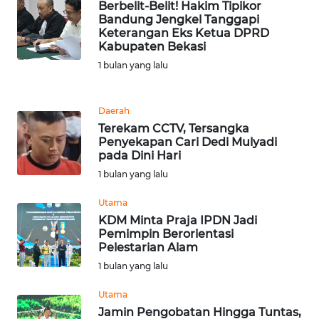
Berbelit-Belit! Hakim Tipikor
CIANJUR
Bandung Jengkel Tanggapi
Keterangan Eks Ketua DPRD
Kabupaten Bekasi
WN
KEPULAUAN
1 bulan yang lalu
SERIBU
Daerah
WN
Terekam CCTV, Tersangka
TANGERANG
Penyekapan Cari Dedi Mulyadi
pada Dini Hari
WN
1 bulan yang lalu
BINJAI
Utama
WN
KDM Minta Praja IPDN Jadi
Pemimpin Berorientasi
CIREBON
Pelestarian Alam
1 bulan yang lalu
WN
INDRAMAYU
Utama
Jamin Pengobatan Hingga Tuntas,