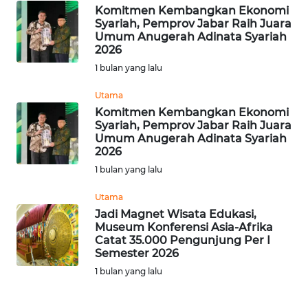
Komitmen Kembangkan Ekonomi
WN
Syariah, Pemprov Jabar Raih Juara
SUMBAR
Umum Anugerah Adinata Syariah
2026
WN
1 bulan yang lalu
SUMSEL
Utama
Komitmen Kembangkan Ekonomi
WN
Syariah, Pemprov Jabar Raih Juara
BENGKULU
Umum Anugerah Adinata Syariah
2026
WN
1 bulan yang lalu
LAMPUNG
Utama
Jadi Magnet Wisata Edukasi,
WN
Museum Konferensi Asia-Afrika
JATENG
Catat 35.000 Pengunjung Per I
Semester 2026
WN
1 bulan yang lalu
NUSANTARA