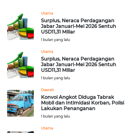
WN
Utama
DEPOK
Surplus, Neraca Perdagangan
Jabar Januari-Mei 2026 Sentuh
WN
USD11,31 Miliar
TAPANULI
1 bulan yang lalu
UTARA
Utama
WN
Surplus, Neraca Perdagangan
Jabar Januari-Mei 2026 Sentuh
SAMOSIR
USD11,31 Miliar
1 bulan yang lalu
WN
PADANG
Daerah
LAWAS
Konvoi Angkot Diduga Tabrak
Mobil dan Intimidasi Korban, Polisi
Lakukan Penanganan
WN
SUMEDANG
1 bulan yang lalu
Utama
WN