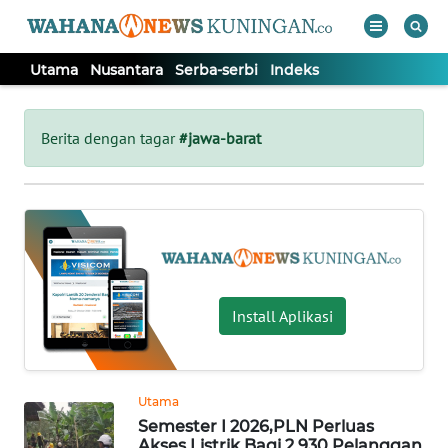
Utama
Nusantara
Serba-serbi
Indeks
WAHANA
Tutup
TV
Berita dengan tagar
#jawa-barat
UTAMA
NUSANTARA
SERBA-
Install Aplikasi
SERBI
Informasi
Utama
INDEKS
Semester I 2026,PLN Perluas
BERITA
Akses Listrik Bagi 2.930 Pelanggan