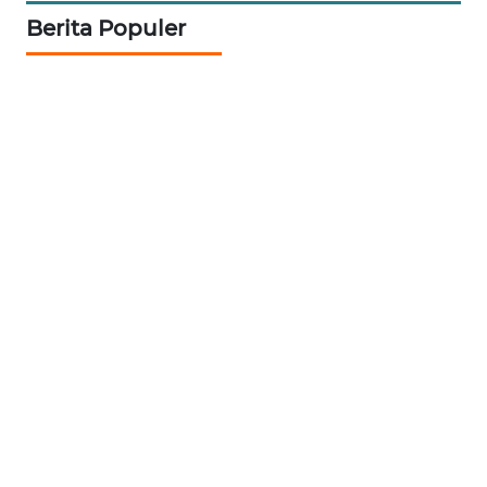
Berita Populer
WN
SEMARANG
WN
SOLO
WN
BOROBUDUR
WN
MADURA
WN
SURABAYA
WN
NATUNA