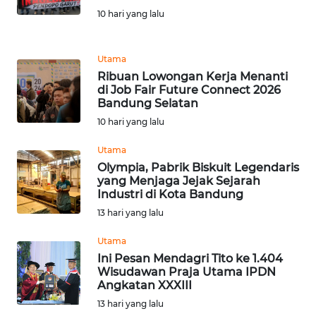
DISCLAIMER
10 hari yang lalu
Wahana
Utama
News
Regional
Ribuan Lowongan Kerja Menanti
di Job Fair Future Connect 2026
Bandung Selatan
WN
10 hari yang lalu
SUMUT
Utama
WN
Olympia, Pabrik Biskuit Legendaris
JAKARTA
yang Menjaga Jejak Sejarah
Industri di Kota Bandung
13 hari yang lalu
WN
JABAR
Utama
Ini Pesan Mendagri Tito ke 1.404
WN
Wisudawan Praja Utama IPDN
BANTEN
Angkatan XXXIII
13 hari yang lalu