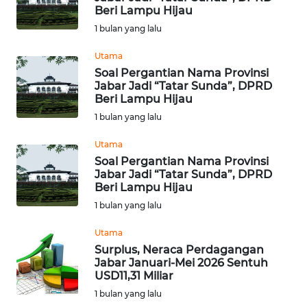
WN DELI
Beri Lampu Hijau
SERDANG
1 bulan yang lalu
Utama
WN
TEBING
Soal Pergantian Nama Provinsi
Jabar Jadi “Tatar Sunda”, DPRD
TINGGI
Beri Lampu Hijau
1 bulan yang lalu
WN
PAKPAK
Utama
Soal Pergantian Nama Provinsi
WN
Jabar Jadi “Tatar Sunda”, DPRD
Beri Lampu Hijau
KARAWANG
1 bulan yang lalu
WN
Utama
BEKASI
Surplus, Neraca Perdagangan
Jabar Januari-Mei 2026 Sentuh
WN
USD11,31 Miliar
BOGOR
1 bulan yang lalu