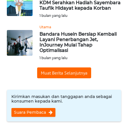
WN
KDM Serahkan Hadiah Sayembara
Taufik Hidayat kepada Korban
KUNINGAN
1 bulan yang lalu
WN
Utama
MAJALENGKA
Bandara Husein Bersiap Kembali
Layani Penerbangan Jet,
WN
InJourney Mulai Tahap
Optimalisasi
SUBANG
1 bulan yang lalu
WN
SUKABUMI
Muat Berita Selanjutnya
WN
PURWAKARTA
Kirimkan masukan dan tanggapan anda sebagai
konsumen kepada kami.
WN
Suara Pembaca
PRIANGAN
TIMUR