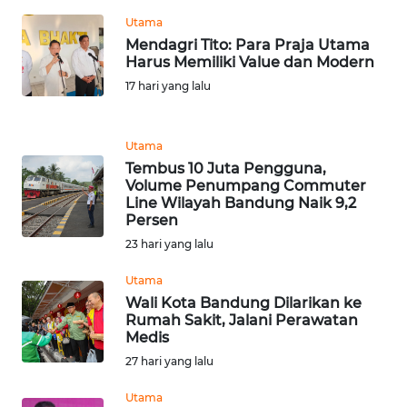
WN
Utama
NTT
Mendagri Tito: Para Praja Utama
Harus Memiliki Value dan Modern
WN
17 hari yang lalu
KEPRI
WN
Utama
PAPUA
Tembus 10 Juta Pengguna,
Volume Penumpang Commuter
Line Wilayah Bandung Naik 9,2
WN
Persen
PAPUA
23 hari yang lalu
BARAT
Utama
WN
Wali Kota Bandung Dilarikan ke
RIAU
Rumah Sakit, Jalani Perawatan
Medis
WN
27 hari yang lalu
SERAMBI
Utama