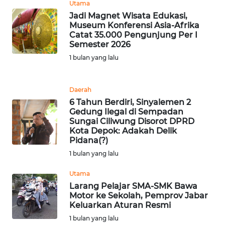
Utama
WN
Jadi Magnet Wisata Edukasi,
KALSEL
Museum Konferensi Asia-Afrika
Catat 35.000 Pengunjung Per I
WN
Semester 2026
KALTIM
1 bulan yang lalu
WN
Daerah
SULSEL
6 Tahun Berdiri, Sinyalemen 2
Gedung Ilegal di Sempadan
WN
Sungai Ciliwung Disorot DPRD
GORONTALO
Kota Depok: Adakah Delik
Pidana(?)
1 bulan yang lalu
WN
SULUT
Utama
Larang Pelajar SMA-SMK Bawa
WN
Motor ke Sekolah, Pemprov Jabar
MALUKU
Keluarkan Aturan Resmi
1 bulan yang lalu