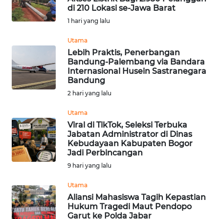
di 210 Lokasi se-Jawa Barat
KONTAK
1 hari yang lalu
KAMI
Utama
Lebih Praktis, Penerbangan
INFO
Bandung-Palembang via Bandara
IKLAN
Internasional Husein Sastranegara
Bandung
TENTANG
2 hari yang lalu
KAMI
Utama
Viral di TikTok, Seleksi Terbuka
PEDOMAN
Jabatan Administrator di Dinas
MEDIA
Kebudayaan Kabupaten Bogor
SIBER
Jadi Perbincangan
9 hari yang lalu
REDAKSI
Utama
Aliansi Mahasiswa Tagih Kepastian
KARIR
Hukum Tragedi Maut Pendopo
Garut ke Polda Jabar