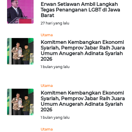
Erwan Setiawan Ambil Langkah
WN
Tegas Penanganan LGBT di Jawa
JAMBI
Barat
27 hari yang lalu
WN
SULTRA
Utama
Komitmen Kembangkan Ekonomi
Syariah, Pemprov Jabar Raih Juara
WN
Umum Anugerah Adinata Syariah
NTB
2026
1 bulan yang lalu
WN
SULTENG
Utama
Komitmen Kembangkan Ekonomi
WN
Syariah, Pemprov Jabar Raih Juara
SULBAR
Umum Anugerah Adinata Syariah
2026
WN
1 bulan yang lalu
BABEL
Utama