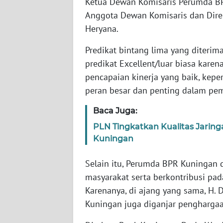
Ketua Dewan Komisaris Perumda BPR
SUMBAR
Anggota Dewan Komisaris dan Dir
Heryana.
WN
SUMSEL
Predikat bintang lima yang diter
predikat Excellent/luar biasa kare
WN
pencapaian kinerja yang baik, kep
BENGKULU
peran besar dan penting dalam p
WN
Baca Juga:
LAMPUNG
PLN Tingkatkan Kualitas Jaringa
Kuningan
WN
JATENG
Selain itu, Perumda BPR Kuningan
masyarakat serta berkontribusi pad
WN
NUSANTARA
Karenanya, di ajang yang sama, H.
Kuningan juga diganjar pengharg
WN