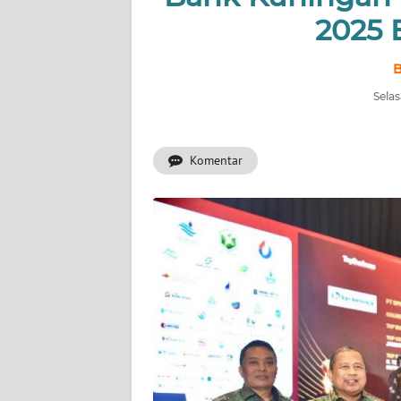
KONTAK
2025 
KAMI
B
INFO
IKLAN
Selas
TENTANG
KAMI
Komentar
PEDOMAN
MEDIA
SIBER
REDAKSI
KARIR
DISCLAIMER