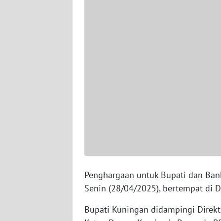
JAMBI
WN
SULTRA
WN
NTB
WN
SULTENG
WN
SULBAR
Penghargaan untuk Bupati dan Bank
WN
BABEL
Senin (28/04/2025), bertempat di Di
Bupati Kuningan didampingi Direk
WN