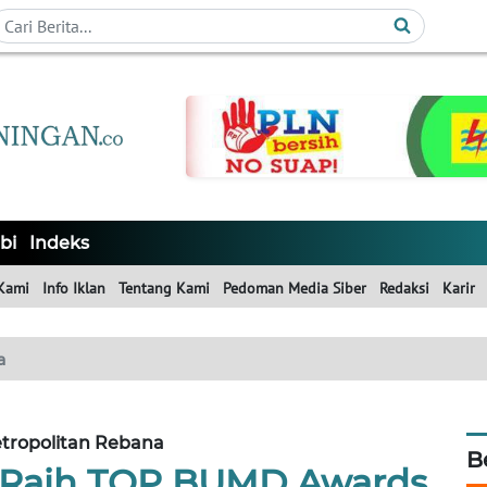
bi
Indeks
Kami
Info Iklan
Tentang Kami
Pedoman Media Siber
Redaksi
Karir
a
tropolitan Rebana
B
 Raih TOP BUMD Awards