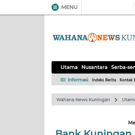
MENU
WAHANA
Tutup
TV
UTAMA
NUSANTARA
Utama
Nusantara
Serba-ser
SERBA-
Informasi
Indeks Berita
Kontak 
SERBI
Wahana News Kuningan
Utam
Informasi
INDEKS
BERITA
Me
Bank Kuningan