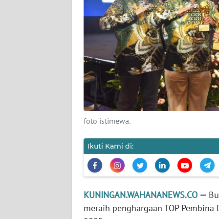
Wahana
News
Regional
WN
SUMUT
WN
JAKARTA
foto istimewa.
WN
JABAR
Ikuti Kami di:
WN
BANTEN
KUNINGAN.WAHANANEWS.CO
—
Bu
WN
meraih penghargaan TOP Pembina
NTT