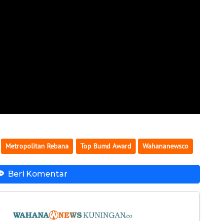
Metropolitan Rebana
Top Bumd Award
Wahananewsco
Beri Komentar