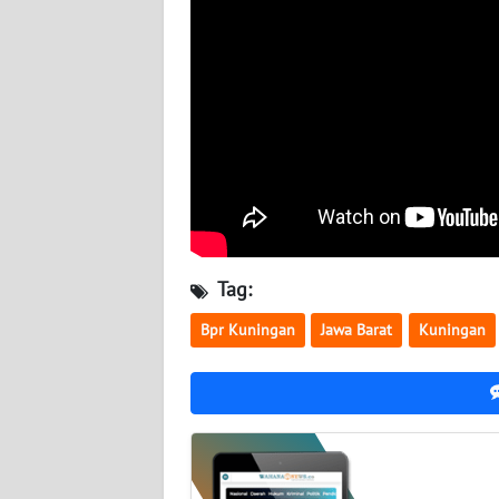
WN
KALTIM
WN
SULSEL
WN
GORONTALO
Tag:
WN
SULUT
Bpr Kuningan
Jawa Barat
Kuningan
WN
MALUKU
WN
MALUT