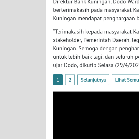
JOGJA
Direktur Bank Kuningan, Dodo War
berterimakasih pada masyarakat 
WN
Kuningan mendapat penghargaan b
JATIM
“Terimakasih kepada masyarakat K
stakeholder, Pemerintah Daerah, le
WN
BALI
Kuningan. Semoga dengan penghar
untuk lebih baik lagi, dan seluruh
WN
ujar Dodo, dikutip Selasa (29/4/202
KALBAR
1
2
Selanjutnya
Lihat Sem
WN
KALTENG
WN
KALTARA
WN
KALSEL